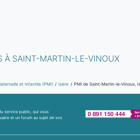
 À SAINT-MARTIN-LE-VINOUX
ternelle et Infantile (PMI)
Isère
PMI de Saint-Martin-le-Vinoux, I
 service public, qui vous
uaire et un forum au sujet de vos