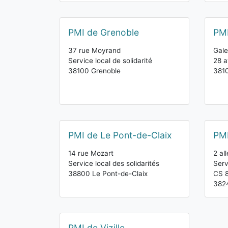
PMI de Grenoble
PMI
37 rue Moyrand
Gale
Service local de solidarité
28 a
38100 Grenoble
381
PMI de Le Pont-de-Claix
PMI
14 rue Mozart
2 al
Service local des solidarités
Serv
38800 Le Pont-de-Claix
CS 
382
PMI de Vizille