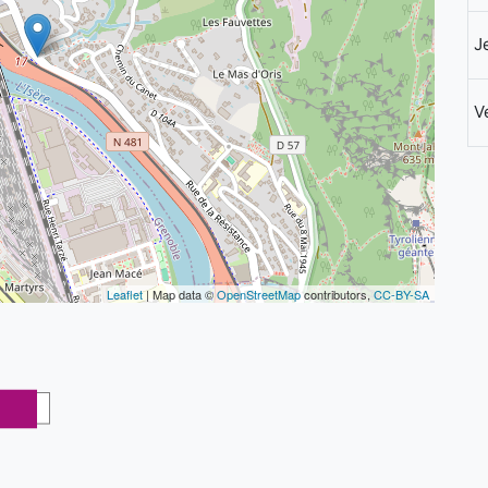
J
V
Leaflet
| Map data ©
OpenStreetMap
contributors,
CC-BY-SA