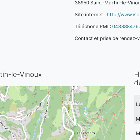
38950 Saint-Martin-le-Vino
Site internet :
http://www.iser
Téléphone PMI :
043888476
Contact et prise de rendez-vo
tin-le-Vinoux
H
d
L
M
M