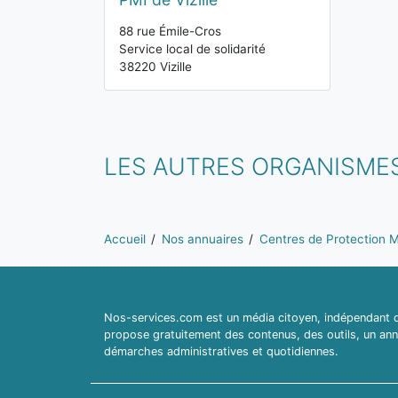
88 rue Émile-Cros
Service local de solidarité
38220 Vizille
LES AUTRES ORGANISMES
Vous êtes ici:
Accueil
Nos annuaires
Centres de Protection Ma
Nos-services.com est un média citoyen, indépendant du
propose gratuitement des contenus, des outils, un ann
démarches administratives et quotidiennes.