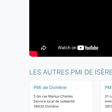
LES AUTRES PMI DE ISÈR
PMI de Domène
PMI
5 bis rue Marius-Charles
31 
Service local de solidarité
Imme
38420 Domène
3813