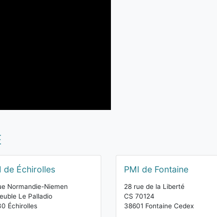
E
 de Échirolles
PMI de Fontaine
rue Normandie-Niemen
28 rue de la Liberté
uble Le Palladio
CS 70124
0 Échirolles
38601 Fontaine Cedex