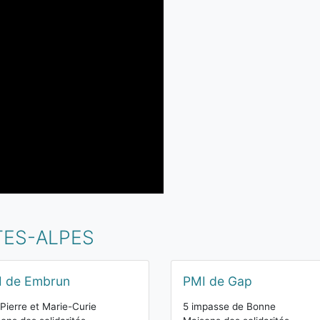
TES-ALPES
I de Embrun
PMI de Gap
Pierre et Marie-Curie
5 impasse de Bonne