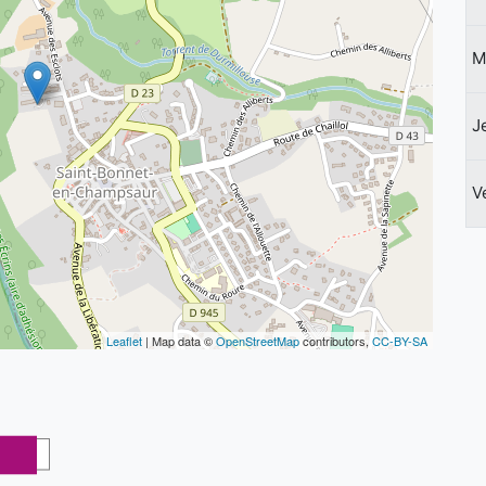
M
J
V
Leaflet
| Map data ©
OpenStreetMap
contributors,
CC-BY-SA