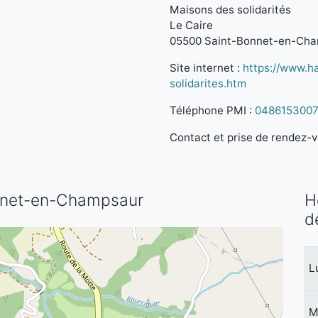
Maisons des solidarités
Le Caire
05500 Saint-Bonnet-en-Ch
Site internet :
https://www.h
solidarites.htm
Téléphone PMI :
048615300
Contact et prise de rendez-vo
Bonnet-en-Champsaur
H
d
L
M