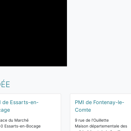
DÉE
 de Essarts-en-
PMI de Fontenay-le-
cage
Comte
lace du Marché
9 rue de l'Ouillette
40 Essarts-en-Bocage
Maison départementale des