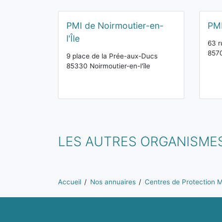
PMI de Noirmoutier-en-
PM
l'Île
63 r
857
9 place de la Prée-aux-Ducs
85330 Noirmoutier-en-l'île
LES AUTRES ORGANISME
Vous êtes ici:
Accueil
Nos annuaires
Centres de Protection Ma