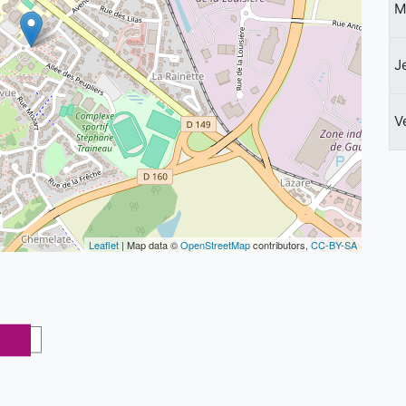
M
J
V
Leaflet
| Map data ©
OpenStreetMap
contributors,
CC-BY-SA