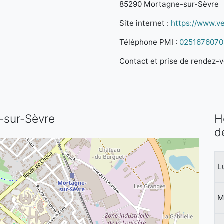
85290 Mortagne-sur-Sèvre
Site internet :
https://www.ve
Téléphone PMI :
0251676070
Contact et prise de rendez-vo
e-sur-Sèvre
H
d
L
M