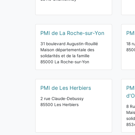
PMI de La Roche-sur-Yon
PMI
31 boulevard Augustin-Rouillé
18 r
Maison départementale des
850
solidarités et de la famille
85000 La Roche-sur-Yon
PMI de Les Herbiers
PMI
d'O
2 rue Claude-Debussy
85500 Les Herbiers
8 Ru
Mais
soli
8534