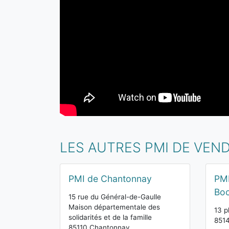
LES AUTRES PMI DE VEN
PMI de Chantonnay
PMI
Bo
15 rue du Général-de-Gaulle
Maison départementale des
13 p
solidarités et de la famille
851
85110 Chantonnay