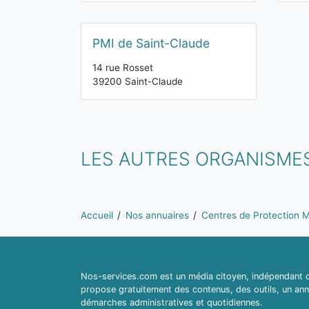
PMI de Saint-Claude
14 rue Rosset
39200 Saint-Claude
LES AUTRES ORGANISMES
Vous êtes ici:
Accueil
Nos annuaires
Centres de Protection Ma
Nos-services.com est un média citoyen, indépendant du
propose gratuitement des contenus, des outils, un ann
démarches administratives et quotidiennes.