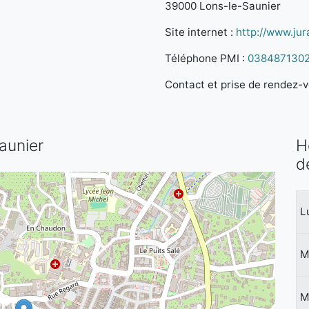
39000 Lons-le-Saunier
Site internet :
http://www.jura
Téléphone PMI :
038487130
Contact et prise de rendez-vo
Saunier
H
d
L
M
M