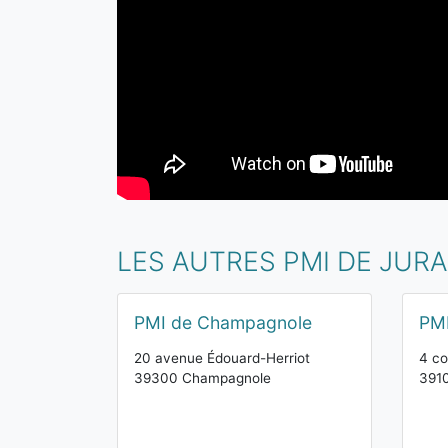
LES AUTRES PMI DE JURA
PMI de Champagnole
PMI
20 avenue Édouard-Herriot
4 c
39300 Champagnole
391