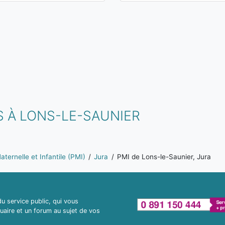
 À LONS-LE-SAUNIER
ternelle et Infantile (PMI)
Jura
PMI de Lons-le-Saunier, Jura
 service public, qui vous
uaire et un forum au sujet de vos