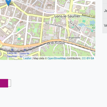
J
V
Leaflet
| Map data ©
OpenStreetMap
contributors,
CC-BY-SA