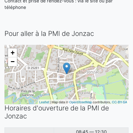
Contact et prise de rendez-vous : via le site ou par
téléphone
Pour aller à la PMI de Jonzac
+
−
Leaflet
| Map data ©
OpenStreetMap
contributors,
CC-BY-SA
Horaires d'ouverture de la PMI de
Jonzac
08:45 — 12:30