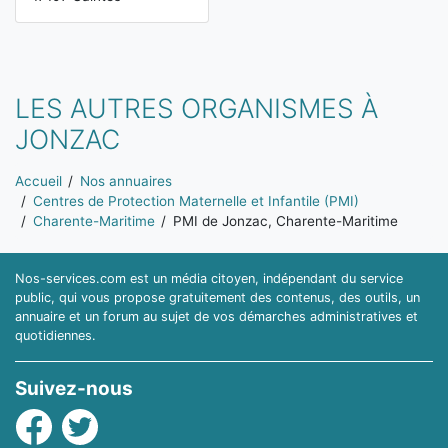
LES AUTRES ORGANISMES À
JONZAC
Vous êtes ici:
Accueil
Nos annuaires
Centres de Protection Maternelle et Infantile (PMI)
Charente-Maritime
PMI de Jonzac, Charente-Maritime
Nos-services.com est un média citoyen, indépendant du service
public, qui vous propose gratuitement des contenus, des outils, un
annuaire et un forum au sujet de vos démarches administratives et
quotidiennes.
Suivez-nous
Facebook
Twitter