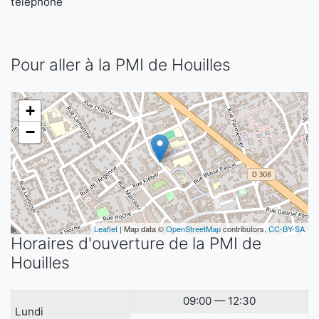
téléphone
Pour aller à la PMI de Houilles
+
−
Leaflet
| Map data ©
OpenStreetMap
contributors,
CC-BY-SA
Horaires d'ouverture de la PMI de
Houilles
09:00 — 12:30
Lundi