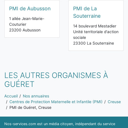
PMI de Aubusson
PMI de La
Souterraine
1 allée Jean-Marie-
Couturier
14 boulevard Mestadier
23200 Aubusson
Unité territoriale d'action
sociale
23300 La Souterraine
LES AUTRES ORGANISMES À
GUÉRET
Vous êtes ici:
Accueil
Nos annuaires
Centres de Protection Maternelle et Infantile (PMI)
Creuse
PMI de Guéret, Creuse
Nos-services.com est un média citoyen, indépendant du service