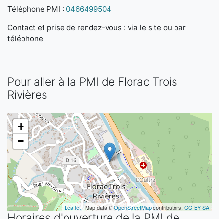
Téléphone PMI :
0466499504
Contact et prise de rendez-vous : via le site ou par
téléphone
Pour aller à la PMI de Florac Trois
Rivières
+
−
Leaflet
| Map data ©
OpenStreetMap
contributors,
CC-BY-SA
Horaires d'ouverture de la PMI de