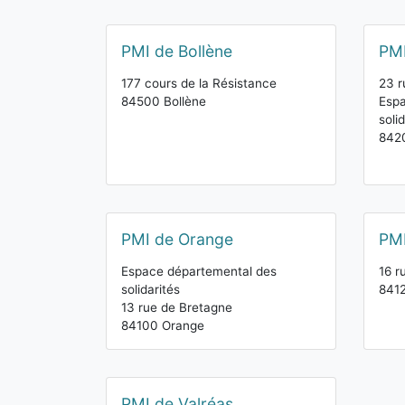
PMI de Bollène
PMI
177 cours de la Résistance
23 r
84500 Bollène
Espa
soli
842
PMI de Orange
PMI
Espace départemental des
16 r
solidarités
8412
13 rue de Bretagne
84100 Orange
PMI de Valréas