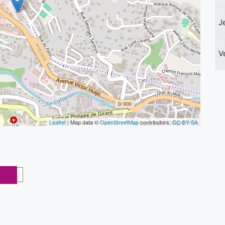
J
V
Leaflet
| Map data ©
OpenStreetMap
contributors,
CC-BY-SA