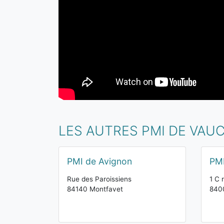
LES AUTRES PMI DE VAU
PMI de Avignon
PMI
Rue des Paroissiens
1 C 
84140 Montfavet
840