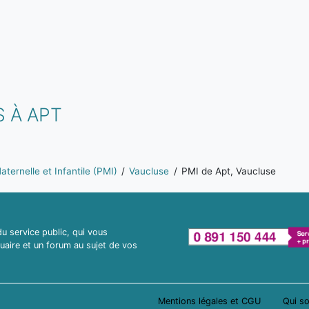
 À APT
ternelle et Infantile (PMI)
Vaucluse
PMI de Apt, Vaucluse
 service public, qui vous
uaire et un forum au sujet de vos
Mentions légales et CGU
Qui s