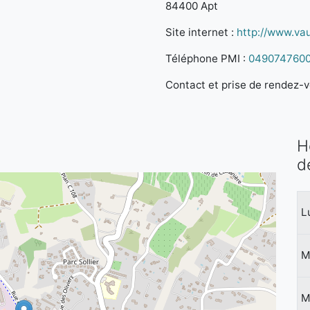
84400 Apt
Site internet :
http://www.vau
Téléphone PMI :
049074760
Contact et prise de rendez-vo
H
d
L
M
M