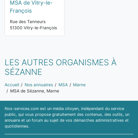
MSA de Vitry-le-
François
Rue des Tanneurs
51300 Vitry-le-François
LES AUTRES ORGANISMES À
SÉZANNE
Vous êtes ici:
Accueil
Nos annuaires
MSA
Marne
MSA de Sézanne, Marne
Nos-services.com est un média citoyen, indépendant du service
public, qui vous propose gratuitement des contenus, des outils, un
annuaire et un forum au sujet de vos démarches administratives et
quotidiennes.