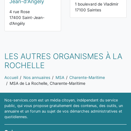
Jean-d'Angély
1 boulevard de Vladimir
17100 Saintes
4 rue Rose
17400 Saint-Jean-
d'Angély
LES AUTRES ORGANISMES À LA
ROCHELLE
Vous êtes ici:
Accueil
Nos annuaires
MSA
Charente-Maritime
MSA de La Rochelle, Charente-Maritime
Nos-services.com est un média citoyen, indépendant du service
public, qui vous propose gratuitement des contenus, des outils, un
annuaire et un forum au sujet de vos démarches administratives et
quotidiennes.