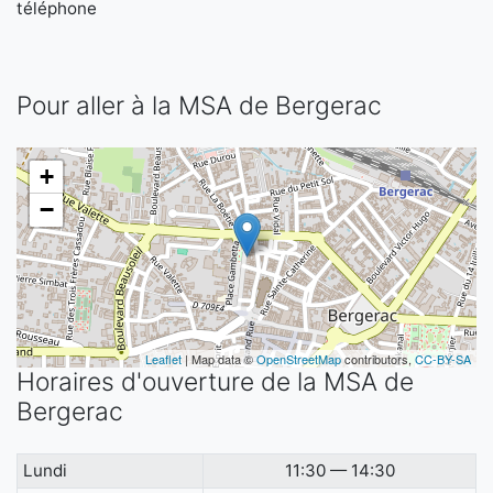
téléphone
Pour aller à la MSA de Bergerac
+
−
Leaflet
| Map data ©
OpenStreetMap
contributors,
CC-BY-SA
Horaires d'ouverture de la MSA de
Bergerac
Lundi
11:30 — 14:30