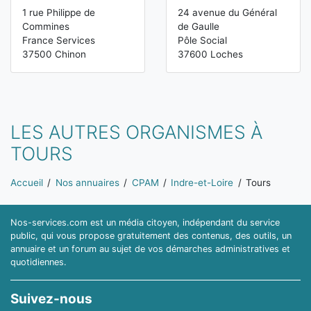
1 rue Philippe de
24 avenue du Général
Commines
de Gaulle
France Services
Pôle Social
37500 Chinon
37600 Loches
LES AUTRES ORGANISMES À
TOURS
Vous êtes ici:
Accueil
Nos annuaires
CPAM
Indre-et-Loire
Tours
Nos-services.com est un média citoyen, indépendant du service
public, qui vous propose gratuitement des contenus, des outils, un
annuaire et un forum au sujet de vos démarches administratives et
quotidiennes.
Suivez-nous