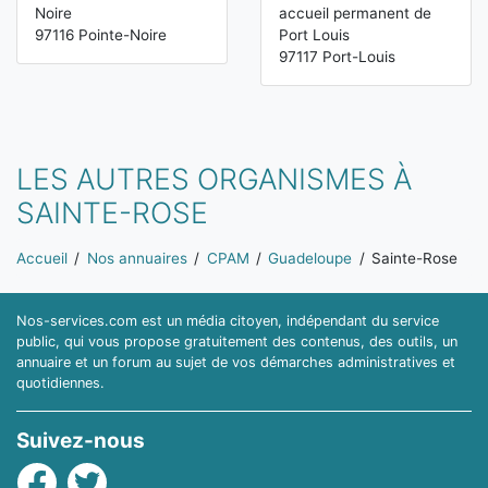
Noire
accueil permanent de
97116 Pointe-Noire
Port Louis
97117 Port-Louis
LES AUTRES ORGANISMES À
SAINTE-ROSE
Vous êtes ici:
Accueil
Nos annuaires
CPAM
Guadeloupe
Sainte-Rose
Nos-services.com est un média citoyen, indépendant du service
public, qui vous propose gratuitement des contenus, des outils, un
annuaire et un forum au sujet de vos démarches administratives et
quotidiennes.
Suivez-nous
Facebook
Twitter