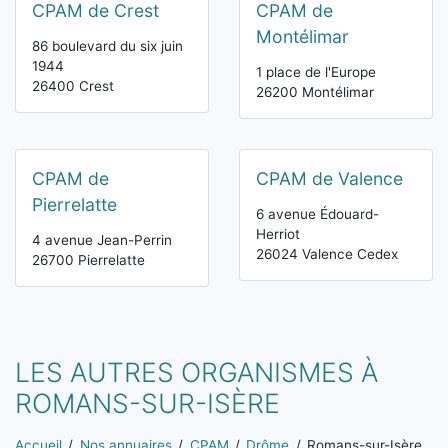
CPAM de Crest
CPAM de
Montélimar
86 boulevard du six juin
1944
1 place de l'Europe
26400 Crest
26200 Montélimar
CPAM de
CPAM de Valence
Pierrelatte
6 avenue Édouard-
Herriot
4 avenue Jean-Perrin
26024 Valence Cedex
26700 Pierrelatte
LES AUTRES ORGANISMES À
ROMANS-SUR-ISÈRE
Vous êtes ici:
Accueil
Nos annuaires
CPAM
Drôme
Romans-sur-Isère