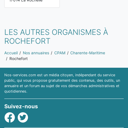
17014 La Rochelle
LES AUTRES ORGANISMES À
ROCHEFORT
Vous êtes ici:
Accueil
Nos annuaires
CPAM
Charente-Maritime
Rochefort
Nos-services.com est un média citoyen, indépendant du service
public, qui vous propose gratuitement des contenus, des outils, un
annuaire et un forum au sujet de vos démarches administratives et
quotidiennes.
Suivez-nous
Facebook
Twitter