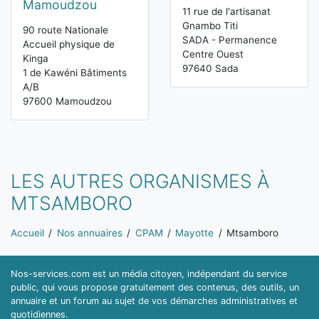
Mamoudzou
11 rue de l'artisanat
Gnambo Titi
90 route Nationale
SADA - Permanence
Accueil physique de
Centre Ouest
Kinga
97640 Sada
1 de Kawéni Bâtiments
A/B
97600 Mamoudzou
LES AUTRES ORGANISMES À
MTSAMBORO
Vous êtes ici:
Accueil
Nos annuaires
CPAM
Mayotte
Mtsamboro
Nos-services.com est un média citoyen, indépendant du service
public, qui vous propose gratuitement des contenus, des outils, un
annuaire et un forum au sujet de vos démarches administratives et
quotidiennes.