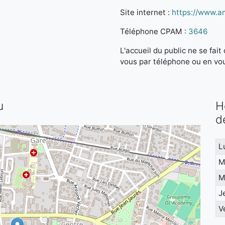
Site internet :
https://www.am
Téléphone CPAM :
3646
L'accueil du public ne se fa
vous par téléphone ou en vo
u
H
d
L
M
M
J
V