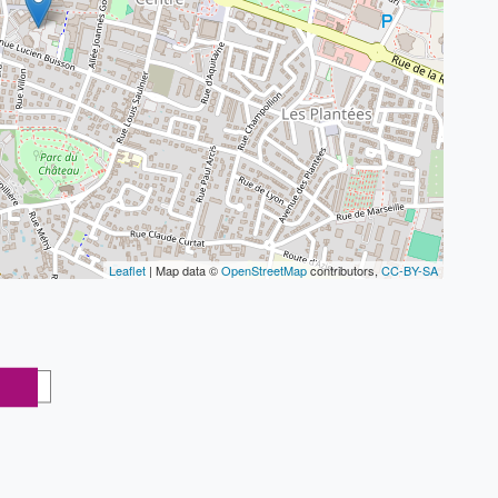
Leaflet
| Map data ©
OpenStreetMap
contributors,
CC-BY-SA