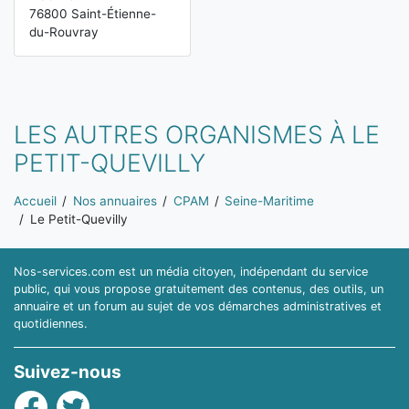
76800 Saint-Étienne-
du-Rouvray
LES AUTRES ORGANISMES À LE
PETIT-QUEVILLY
Vous êtes ici:
Accueil
Nos annuaires
CPAM
Seine-Maritime
Le Petit-Quevilly
Nos-services.com est un média citoyen, indépendant du service
public, qui vous propose gratuitement des contenus, des outils, un
annuaire et un forum au sujet de vos démarches administratives et
quotidiennes.
Suivez-nous
Facebook
Twitter