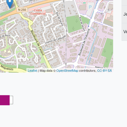
J
V
Leaflet
| Map data ©
OpenStreetMap
contributors,
CC-BY-SA