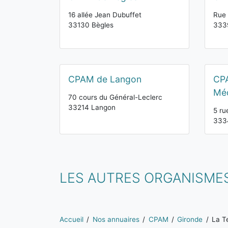
16 allée Jean Dubuffet
Rue
33130 Bègles
333
CPAM de Langon
CPA
Mé
70 cours du Général-Leclerc
33214 Langon
5 r
333
LES AUTRES ORGANISMES
Vous êtes ici:
Accueil
Nos annuaires
CPAM
Gironde
La T