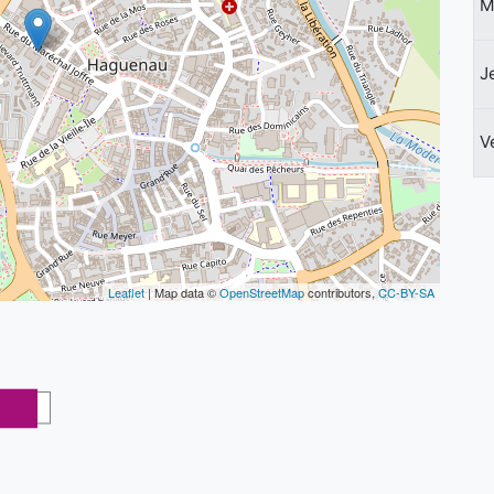
M
J
V
Leaflet
| Map data ©
OpenStreetMap
contributors,
CC-BY-SA