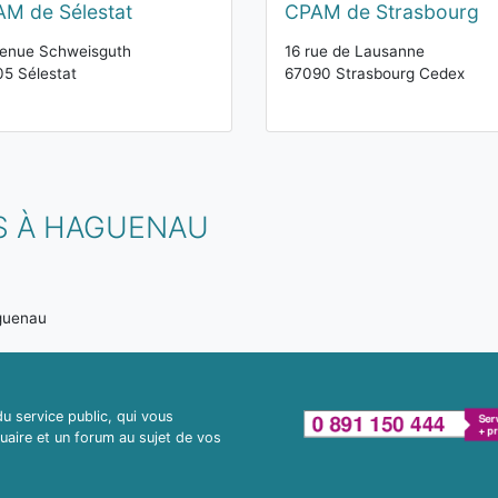
M de Sélestat
CPAM de Strasbourg
venue Schweisguth
16 rue de Lausanne
5 Sélestat
67090 Strasbourg Cedex
S À HAGUENAU
guenau
 service public, qui vous
uaire et un forum au sujet de vos