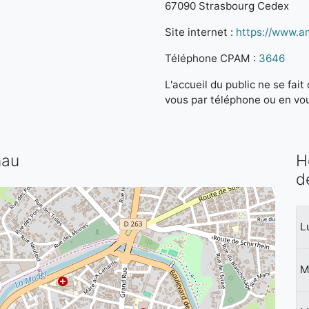
67090 Strasbourg Cedex
Site internet :
https://www.am
Téléphone CPAM :
3646
L'accueil du public ne se fa
vous par téléphone ou en vo
nau
H
d
L
M