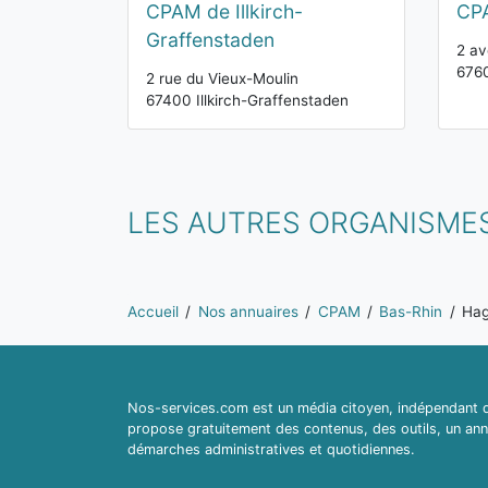
CPAM de Illkirch-
CPA
Graffenstaden
2 a
6760
2 rue du Vieux-Moulin
67400 Illkirch-Graffenstaden
LES AUTRES ORGANISME
Vous êtes ici:
Accueil
Nos annuaires
CPAM
Bas-Rhin
Ha
Nos-services.com est un média citoyen, indépendant du
propose gratuitement des contenus, des outils, un ann
démarches administratives et quotidiennes.