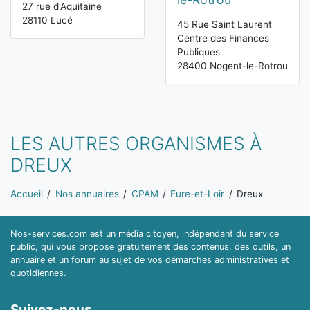
27 rue d'Aquitaine
28110 Lucé
45 Rue Saint Laurent
Centre des Finances
Publiques
28400 Nogent-le-Rotrou
LES AUTRES ORGANISMES À
DREUX
Vous êtes ici:
Accueil
Nos annuaires
CPAM
Eure-et-Loir
Dreux
Nos-services.com est un média citoyen, indépendant du service
public, qui vous propose gratuitement des contenus, des outils, un
annuaire et un forum au sujet de vos démarches administratives et
quotidiennes.
Suivez-nous