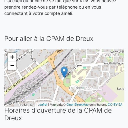
L'accueil du public ne se fait que sur RDV. Vous pouvez
prendre rendez-vous par téléphone ou en vous
connectant à votre compte ameli.
Pour aller à la CPAM de Dreux
+
−
Leaflet
| Map data ©
OpenStreetMap
contributors,
CC-BY-SA
Horaires d'ouverture de la CPAM de
Dreux