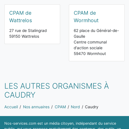
CPAM de
CPAM de
Wattrelos
Wormhout
27 rue de Stalingrad
62 place du Général-de-
59150 Wattrelos
Gaulle
Centre communal
d'action sociale
59470 Wormhout
LES AUTRES ORGANISMES À
CAUDRY
Vous êtes ici:
Accueil
Nos annuaires
CPAM
Nord
Caudry
Nos-services.com est un média citoyen, indépendant du service
public, qui vous propose gratuitement des contenus, des outils, un