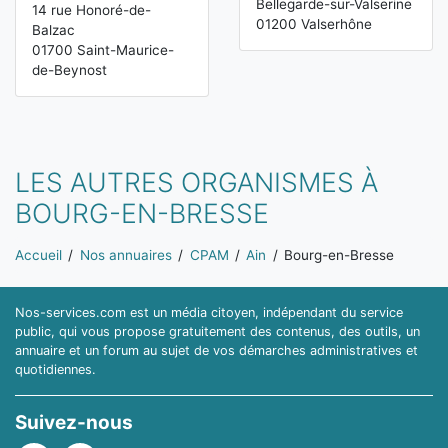
Bellegarde-sur-Valserine
14 rue Honoré-de-
01200 Valserhône
Balzac
01700 Saint-Maurice-
de-Beynost
LES AUTRES ORGANISMES À
BOURG-EN-BRESSE
Vous êtes ici:
Accueil
Nos annuaires
CPAM
Ain
Bourg-en-Bresse
Nos-services.com est un média citoyen, indépendant du service
public, qui vous propose gratuitement des contenus, des outils, un
annuaire et un forum au sujet de vos démarches administratives et
quotidiennes.
Suivez-nous