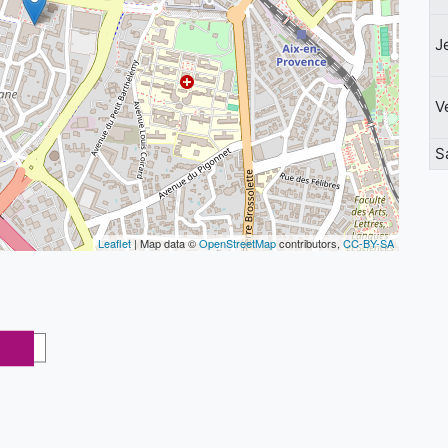
J
V
S
Leaflet
| Map data ©
OpenStreetMap
contributors,
CC-BY-SA