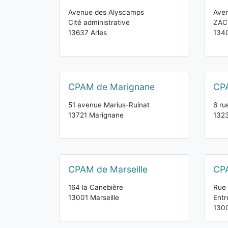
Avenue des Alyscamps
Aven
Cité administrative
ZAC
13637 Arles
134
CPAM de Marignane
CPA
51 avenue Marius-Ruinat
6 ru
13721 Marignane
1323
CPAM de Marseille
CPA
164 la Canebière
Rue 
13001 Marseille
Entr
1300