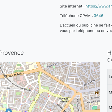
Site internet :
https://www.am
Téléphone CPAM :
3646
L'accueil du public ne se fa
vous par téléphone ou en vo
-Provence
H
d
L
M
M