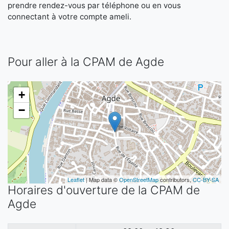
prendre rendez-vous par téléphone ou en vous
connectant à votre compte ameli.
Pour aller à la CPAM de Agde
+
−
Leaflet
| Map data ©
OpenStreetMap
contributors,
CC-BY-SA
Horaires d'ouverture de la CPAM de
Agde