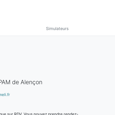
Simulateurs
CPAM de Alençon
eli.fr
it que sur RDV. Vous pouvez prendre rendez-