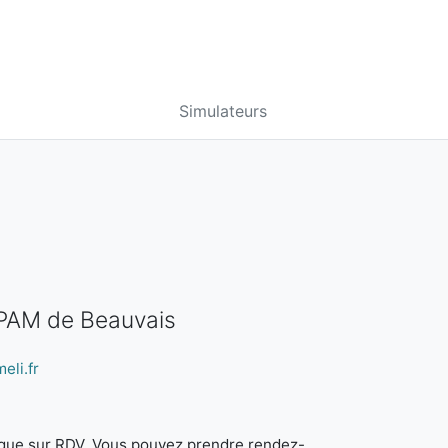
Simulateurs
CPAM de Beauvais
eli.fr
it que sur RDV. Vous pouvez prendre rendez-