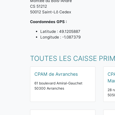
Montée du Bois-André
CS 51212
50012 Saint-Lô Cedex
Coordonnées GPS :
Latitude : 49.1205887
Longitude : -1.087379
TOUTES LES CAISSE PRI
CPAM de Avranches
CPA
Mar
61 boulevard Amiral-Gauchet
50300 Avranches
28 r
5050