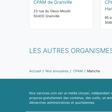
CPAM de Granville
CPA
Har
23 rue du Vieux-Moulin
50400 Granville
65 p
5060
LES AUTRES ORGANISME
Vous êtes ici:
Accueil
Nos annuaires
CPAM
Manche
Nos-services.com est un média citoyen, indépendant du
propose gratuitement des contenus, des outils, un ann
démarches administratives et quotidiennes.