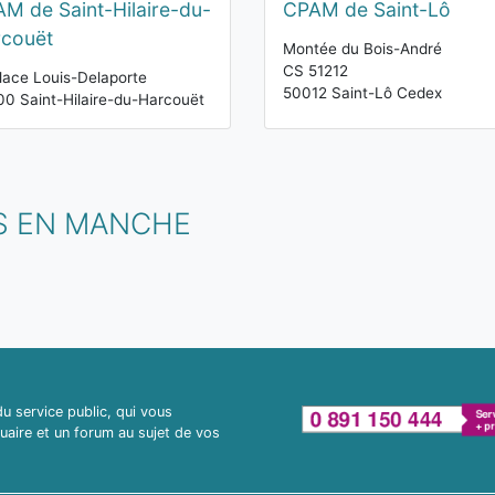
M de Saint-Hilaire-du-
CPAM de Saint-Lô
couët
Montée du Bois-André
CS 51212
lace Louis-Delaporte
50012 Saint-Lô Cedex
0 Saint-Hilaire-du-Harcouët
S EN MANCHE
 service public, qui vous
uaire et un forum au sujet de vos