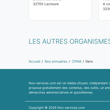
32700 Lectoure
A co
323
LES AUTRES ORGANISME
Vous êtes ici:
Accueil
Nos annuaires
CPAM
Gers
Nos-services.com est un média citoyen, indépendant du
propose gratuitement des contenus, des outils, un ann
démarches administratives et quotidiennes.
Copyright © 2026 Nos-services.com