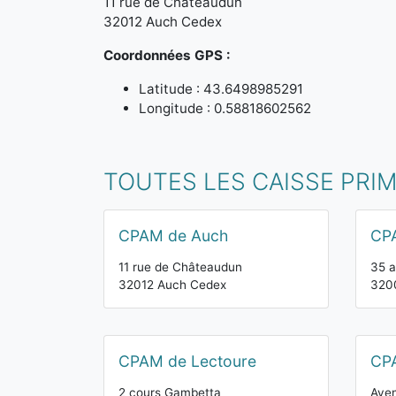
11 rue de Châteaudun
32012 Auch Cedex
Coordonnées GPS :
Latitude : 43.6498985291
Longitude : 0.58818602562
TOUTES LES CAISSE PRI
CPAM de Auch
CP
11 rue de Châteaudun
35 
32012 Auch Cedex
320
CPAM de Lectoure
CP
2 cours Gambetta
Aven