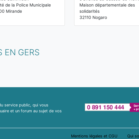
té de la Police Municipale
Maison départementale des
00 Mirande
solidarités
32110 Nogaro
S EN GERS
 service public, qui vous
uaire et un forum au sujet de vos
Mentions légales et CGU
Qui s