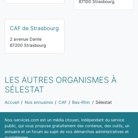
67100 Strasbourg
CAF de Strasbourg
2 avenue Dante
67200 Strasbourg
LES AUTRES ORGANISMES À
SÉLESTAT
Vous êtes ici:
Accueil
Nos annuaires
CAF
Bas-Rhin
Sélestat
Nos-services.com est un média citoyen, indépendant du service
public, qui vous propose gratuitement des contenus, des outils, un
annuaire et un forum au sujet de vos démarches administratives et
quotidiennes.