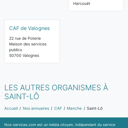
Harcouët
CAF de Valognes
22 rue de Poterie
Maison des services
publics
50700 Valognes
LES AUTRES ORGANISMES À
SAINT-LÔ
Vous êtes ici:
Accueil
Nos annuaires
CAF
Manche
Saint-Lô
Nos-services.com est un média citoyen, indépendant du service