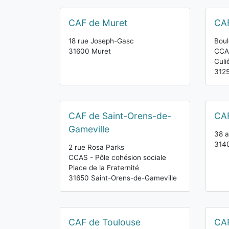
CAF de Muret
CAF
18 rue Joseph-Gasc
Boul
31600 Muret
CCAS
Culi
312
CAF de Saint-Orens-de-
CAF
Gameville
38 a
314
2 rue Rosa Parks
CCAS - Pôle cohésion sociale
Place de la Fraternité
31650 Saint-Orens-de-Gameville
CAF de Toulouse
CAF