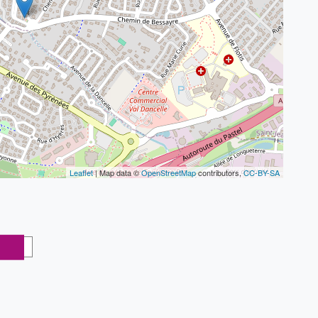
Leaflet
| Map data ©
OpenStreetMap
contributors,
CC-BY-SA