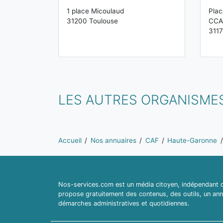
1 place Micoulaud
Plac
31200 Toulouse
CCA
3117
LES AUTRES ORGANISMES
Vous êtes ici:
Accueil
Nos annuaires
CAF
Haute-Garonne
Nos-services.com est un média citoyen, indépendant du
propose gratuitement des contenus, des outils, un ann
démarches administratives et quotidiennes.