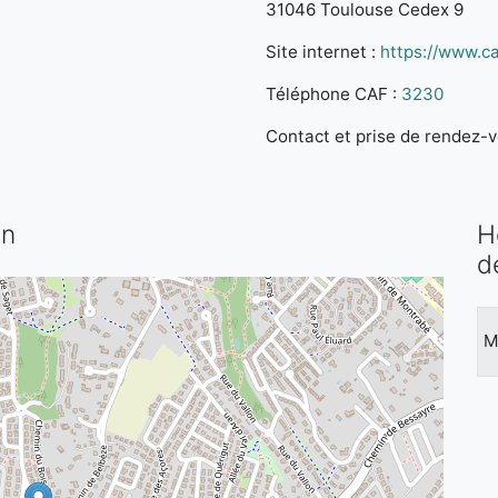
31046 Toulouse Cedex 9
Site internet :
https://www.caf
Téléphone CAF :
3230
Contact et prise de rendez-vo
an
H
d
M