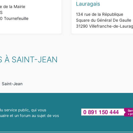
Lauragais
e de la Mairie
S
134 rue de la République
0 Tournefeuille
Square du Général De Gaulle
31290 Villefranche-de-Laurag
 À SAINT-JEAN
Saint-Jean
 service public, qui vous
uaire et un forum au sujet de vos