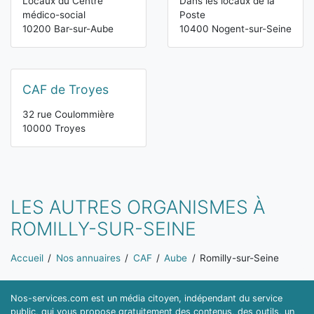
Locaux du Centre
Dans les locaux de la
médico-social
Poste
10200 Bar-sur-Aube
10400 Nogent-sur-Seine
CAF de Troyes
32 rue Coulommière
10000 Troyes
LES AUTRES ORGANISMES À
ROMILLY-SUR-SEINE
Vous êtes ici:
Accueil
Nos annuaires
CAF
Aube
Romilly-sur-Seine
Nos-services.com est un média citoyen, indépendant du service
public, qui vous propose gratuitement des contenus, des outils, un