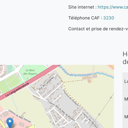
Site internet :
https://www.caf
Téléphone CAF :
3230
Contact et prise de rendez-vo
H
d
L
M
M