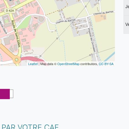
J
V
Leaflet
| Map data ©
OpenStreetMap
contributors,
CC-BY-SA
 PAR VOTRE CAF