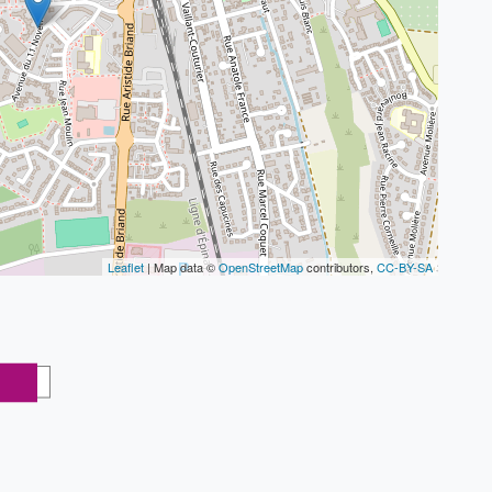
Leaflet
| Map data ©
OpenStreetMap
contributors,
CC-BY-SA