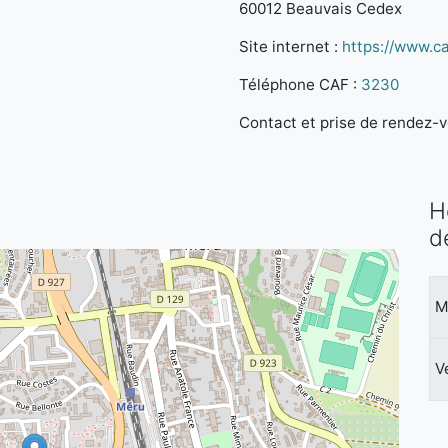
60012 Beauvais Cedex
Site internet :
https://www.caf
Téléphone CAF :
3230
Contact et prise de rendez-vo
H
d
M
V