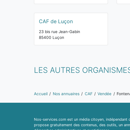
CAF de Luçon
23 bis rue Jean-Gabin
85400 Luçon
LES AUTRES ORGANISME
Vous êtes ici:
Accueil
Nos annuaires
CAF
Vendée
Fonten
Nos-services.com est un média citoyen, indépendant du
propose gratuitement des contenus, des outils, un ann