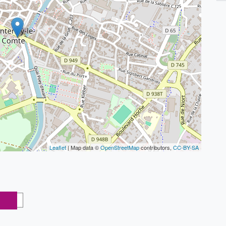
Leaflet
| Map data ©
OpenStreetMap
contributors,
CC-BY-SA