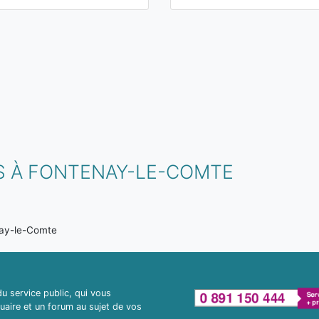
S À FONTENAY-LE-COMTE
ay-le-Comte
 service public, qui vous
uaire et un forum au sujet de vos