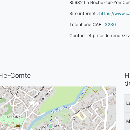
85932 La Roche-sur-Yon Ce
Site internet :
https://www.caf
Téléphone CAF :
3230
Contact et prise de rendez-vo
y-le-Comte
H
d
L
M