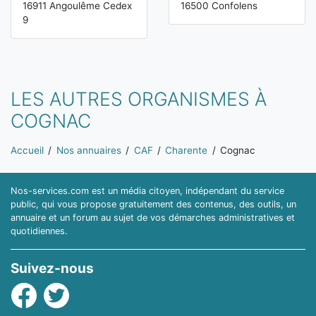
16911 Angoulême Cedex
16500 Confolens
9
LES AUTRES ORGANISMES À
COGNAC
Vous êtes ici:
Accueil
Nos annuaires
CAF
Charente
Cognac
Nos-services.com est un média citoyen, indépendant du service
public, qui vous propose gratuitement des contenus, des outils, un
annuaire et un forum au sujet de vos démarches administratives et
quotidiennes.
Suivez-nous
Facebook
Twitter