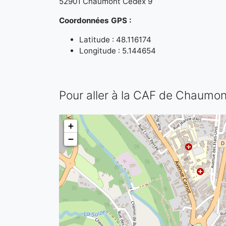
52901 Chaumont Cedex 9
Coordonnées GPS :
Latitude : 48.116174
Longitude : 5.144654
Pour aller à la CAF de Chaumon
+
−