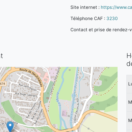
Site internet :
https://www.caf
Téléphone CAF :
3230
Contact et prise de rendez-vo
t
H
d
L
M
M