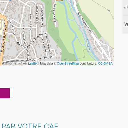
J
V
Leaflet
| Map data ©
OpenStreetMap
contributors,
CC-BY-SA
 PAR VOTRE CAF