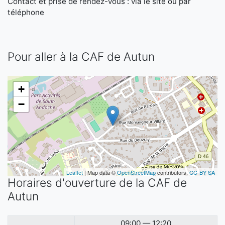
Contact et prise de rendez-vous : via le site ou par
téléphone
Pour aller à la CAF de Autun
+
−
Leaflet
| Map data ©
OpenStreetMap
contributors,
CC-BY-SA
Horaires d'ouverture de la CAF de
Autun
09:00 — 12:20