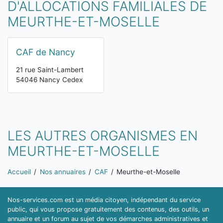
D'ALLOCATIONS FAMILIALES DE
MEURTHE-ET-MOSELLE
CAF de Nancy
21 rue Saint-Lambert
54046 Nancy Cedex
LES AUTRES ORGANISMES EN
MEURTHE-ET-MOSELLE
Vous êtes ici:
Accueil
Nos annuaires
CAF
Meurthe-et-Moselle
Nos-services.com est un média citoyen, indépendant du service
public, qui vous propose gratuitement des contenus, des outils, un
annuaire et un forum au sujet de vos démarches administratives et