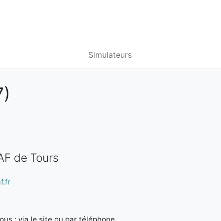
Simulateurs
7)
AF de Tours
.fr
us : via le site ou par téléphone