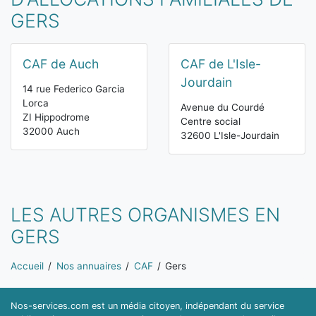
GERS
CAF de Auch
CAF de L'Isle-
Jourdain
14 rue Federico Garcia
Lorca
Avenue du Courdé
ZI Hippodrome
Centre social
32000 Auch
32600 L'Isle-Jourdain
LES AUTRES ORGANISMES EN
GERS
Vous êtes ici:
Accueil
Nos annuaires
CAF
Gers
Nos-services.com est un média citoyen, indépendant du service