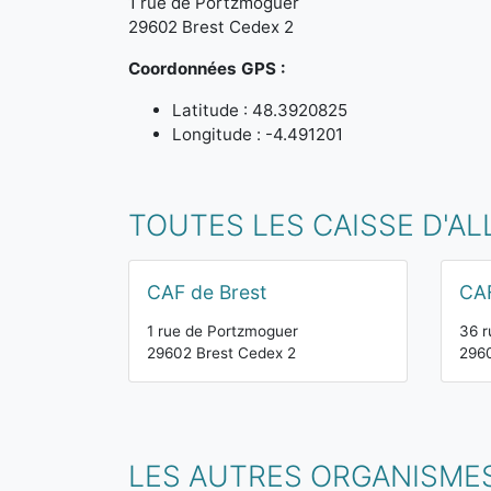
1 rue de Portzmoguer
29602 Brest Cedex 2
Coordonnées GPS :
Latitude : 48.3920825
Longitude : -4.491201
TOUTES LES CAISSE D'AL
CAF de Brest
CAF
1 rue de Portzmoguer
36 r
29602 Brest Cedex 2
2960
LES AUTRES ORGANISMES