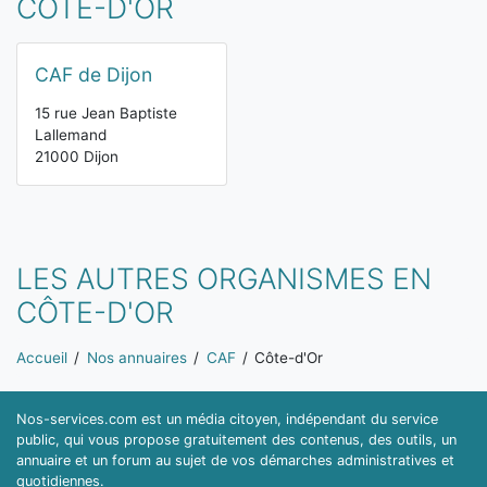
CÔTE-D'OR
CAF de Dijon
15 rue Jean Baptiste
Lallemand
21000 Dijon
LES AUTRES ORGANISMES EN
CÔTE-D'OR
Vous êtes ici:
Accueil
Nos annuaires
CAF
Côte-d'Or
Nos-services.com est un média citoyen, indépendant du service
public, qui vous propose gratuitement des contenus, des outils, un
annuaire et un forum au sujet de vos démarches administratives et
quotidiennes.