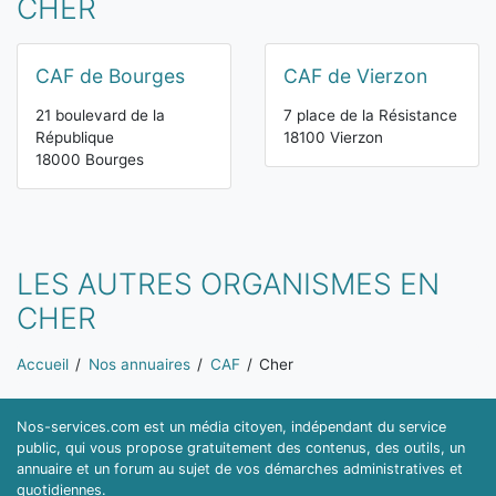
CHER
CAF de Bourges
CAF de Vierzon
21 boulevard de la
7 place de la Résistance
République
18100 Vierzon
18000 Bourges
LES AUTRES ORGANISMES EN
CHER
Vous êtes ici:
Accueil
Nos annuaires
CAF
Cher
Nos-services.com est un média citoyen, indépendant du service
public, qui vous propose gratuitement des contenus, des outils, un
annuaire et un forum au sujet de vos démarches administratives et
quotidiennes.