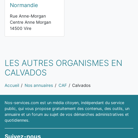
Normandie
Rue Anne-Morgan
Centre Anne Morgan
14500 Vire
LES AUTRES ORGANISMES EN
CALVADOS
Vous êtes ici:
Accueil
Nos annuaires
CAF
Calvados
Nos-services.com est un média citoyen, indépendant du service
public, qui vous propose gratuitement des contenus, des outils, un
annuaire et un forum au sujet de vos démarches administratives et
quotidiennes.
Suivez-nous