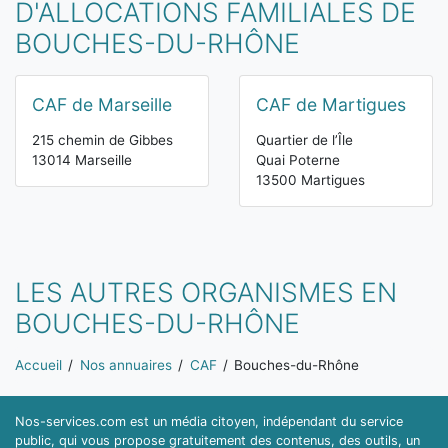
D'ALLOCATIONS FAMILIALES DE
BOUCHES-DU-RHÔNE
CAF de Marseille
CAF de Martigues
215 chemin de Gibbes
Quartier de l’Île
13014 Marseille
Quai Poterne
13500 Martigues
LES AUTRES ORGANISMES EN
BOUCHES-DU-RHÔNE
Vous êtes ici:
Accueil
Nos annuaires
CAF
Bouches-du-Rhône
Nos-services.com est un média citoyen, indépendant du service
public, qui vous propose gratuitement des contenus, des outils, un