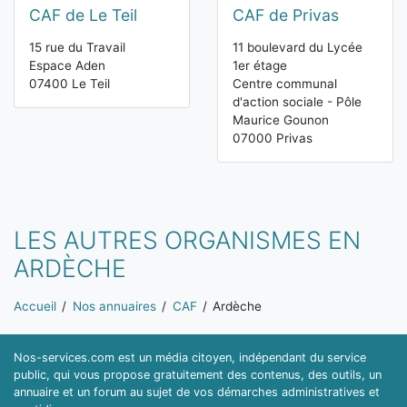
CAF de Le Teil
CAF de Privas
15 rue du Travail
11 boulevard du Lycée
Espace Aden
1er étage
07400 Le Teil
Centre communal
d'action sociale - Pôle
Maurice Gounon
07000 Privas
LES AUTRES ORGANISMES EN
ARDÈCHE
Vous êtes ici:
Accueil
Nos annuaires
CAF
Ardèche
Nos-services.com est un média citoyen, indépendant du service
public, qui vous propose gratuitement des contenus, des outils, un
annuaire et un forum au sujet de vos démarches administratives et