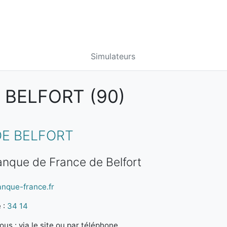
Simulateurs
 BELFORT (90)
DE BELFORT
anque de France de Belfort
anque-france.fr
 :
34 14
us : via le site ou par téléphone